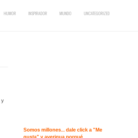
HUMOR
INSPIRADOR
MUNDO
UNCATEGORIZED
 y
Somos millones... dale click a "Me
gusta" y averigua porqué