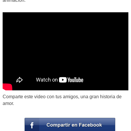
animación.
Comparte este video con tus amigos, una gran historia de
amor.