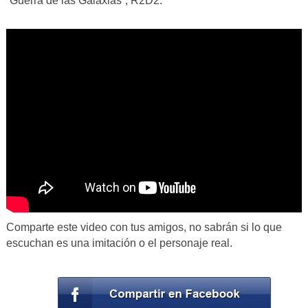
“Guerra de las Galaxias”, R2D2.
Comparte este video con tus amigos, no sabrán si lo que
escuchan es una imitación o el personaje real.