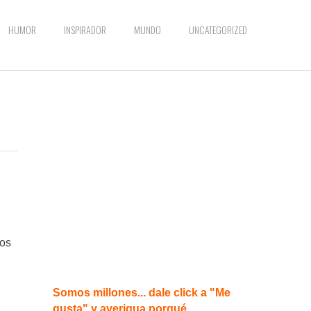
HUMOR
INSPIRADOR
MUNDO
UNCATEGORIZED
los
Somos millones... dale click a "Me
gusta" y averigua porqué