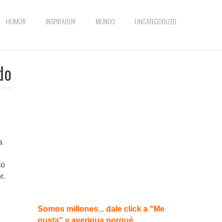
HUMOR
INSPIRADOR
MUNDO
UNCATEGORIZED
do
a
so
r.
Somos millones... dale click a "Me
gusta" y averigua porqué