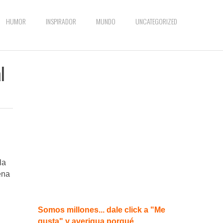
HUMOR
INSPIRADOR
MUNDO
UNCATEGORIZED
l
la
ena
Somos millones... dale click a "Me
gusta" y averigua porqué