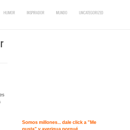
HUMOR
INSPIRADOR
MUNDO
UNCATEGORIZED
r
ces
a
Somos millones... dale click a "Me
gusta" y averigua porqué