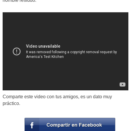
horrible residuo.
Comparte este video con tus amigos, es un dato muy
práctico.