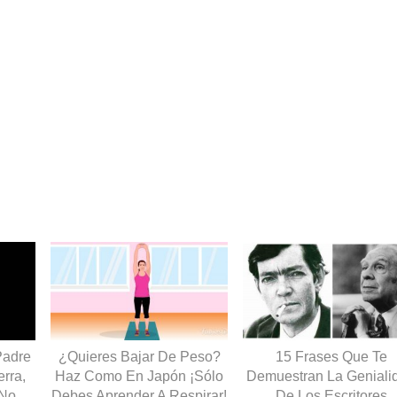
Padre
¿Quieres Bajar De Peso?
15 Frases Que Te
rra,
Haz Como En Japón ¡Sólo
Demuestran La Geniali
 No
Debes Aprender A Respirar!
De Los Escritores