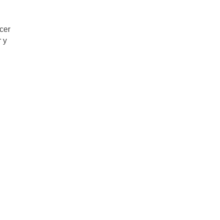
cer
 y