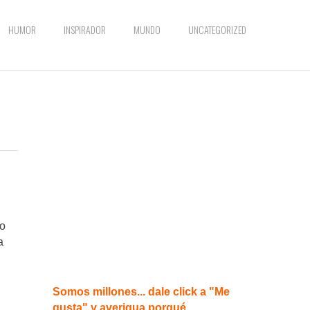
HUMOR
INSPIRADOR
MUNDO
UNCATEGORIZED
to
a
Somos millones... dale click a "Me
gusta" y averigua porqué