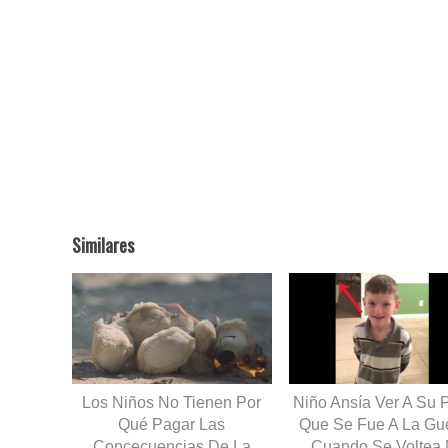
Similares
Los Niños No Tienen Por
Niño Ansía Ver A Su 
Qué Pagar Las
Que Se Fue A La Gue
Concecuencias De La
Cuando Se Voltea