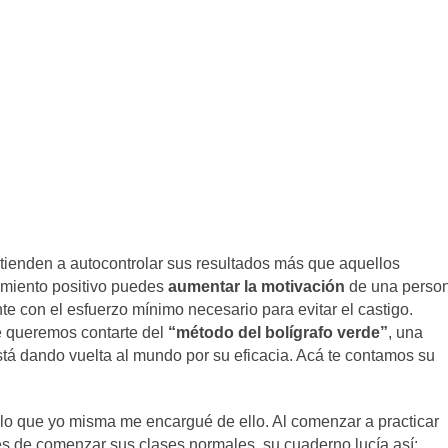
tienden a autocontrolar sus resultados más que aquellos
zamiento positivo puedes
aumentar la motivación
de una perso
nte con el esfuerzo mínimo necesario para evitar el castigo.
e queremos contarte del
“método del bolígrafo verde”
, una
tá dando vuelta al mundo por su eficacia. Acá te contamos su
r lo que yo misma me encargué de ello. Al comenzar a practicar
es de comenzar sus clases normales, su cuaderno lucía así: