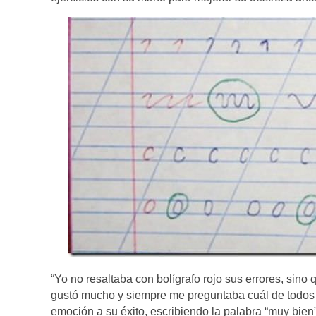
“Yo no resaltaba con bolígrafo rojo sus errores, sin
gustó mucho y siempre me preguntaba cuál de todos l
emoción a su éxito, escribiendo la palabra “muy bien”