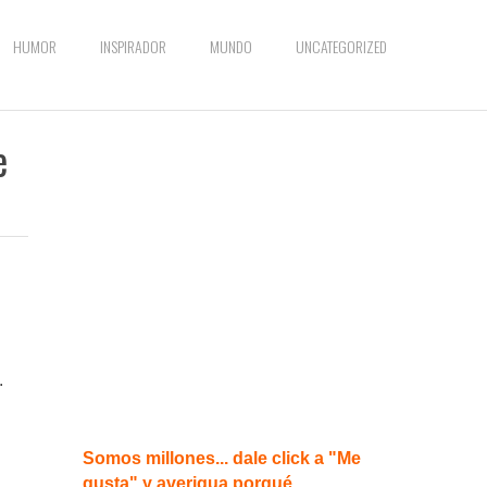
HUMOR
INSPIRADOR
MUNDO
UNCATEGORIZED
e
.
Somos millones... dale click a "Me
gusta" y averigua porqué