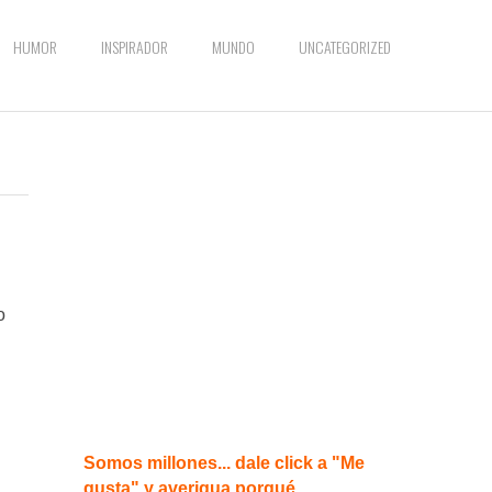
HUMOR
INSPIRADOR
MUNDO
UNCATEGORIZED
o
Somos millones... dale click a "Me
gusta" y averigua porqué