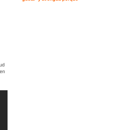
tud
 en