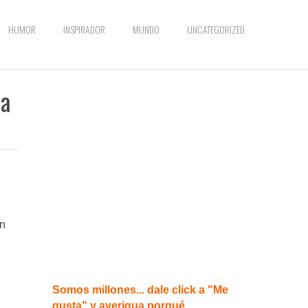
HUMOR
INSPIRADOR
MUNDO
UNCATEGORIZED
da
en
Somos millones... dale click a "Me
gusta" y averigua porqué