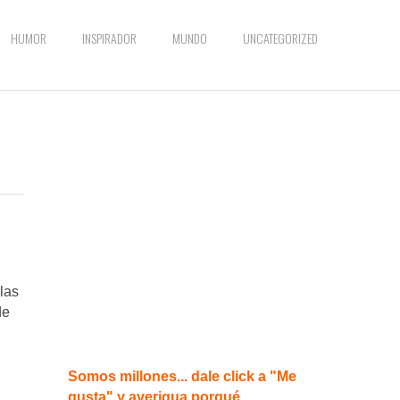
HUMOR
INSPIRADOR
MUNDO
UNCATEGORIZED
las
de
Somos millones... dale click a "Me
gusta" y averigua porqué