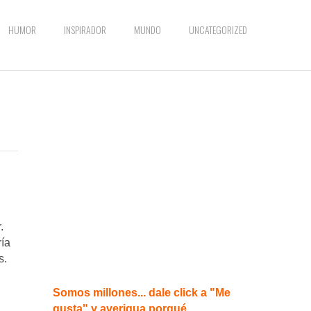
HUMOR
INSPIRADOR
MUNDO
UNCATEGORIZED
.
ría
s.
Somos millones... dale click a "Me
gusta" y averigua porqué