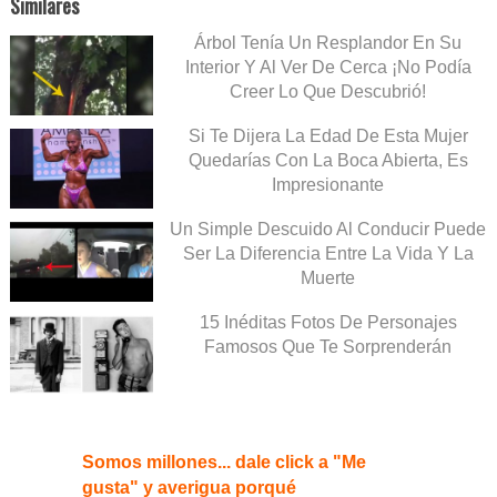
Similares
Árbol Tenía Un Resplandor En Su
Interior Y Al Ver De Cerca ¡No Podía
Creer Lo Que Descubrió!
Si Te Dijera La Edad De Esta Mujer
Quedarías Con La Boca Abierta, Es
Impresionante
Un Simple Descuido Al Conducir Puede
Ser La Diferencia Entre La Vida Y La
Muerte
15 Inéditas Fotos De Personajes
Famosos Que Te Sorprenderán
Somos millones... dale click a "Me
gusta" y averigua porqué