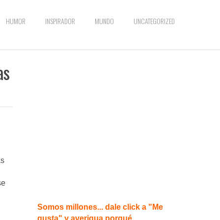
HUMOR
INSPIRADOR
MUNDO
UNCATEGORIZED
as
as
se
Somos millones... dale click a "Me
gusta" y averigua porqué