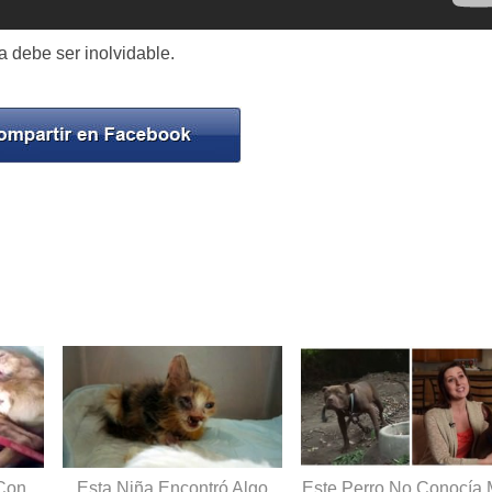
 debe ser inolvidable.
Con
Esta Niña Encontró Algo
Este Perro No Conocía