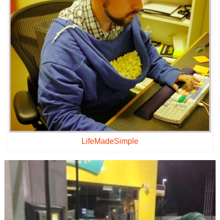
LifeMadeSimple