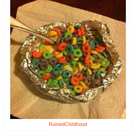
RuinedChildhood