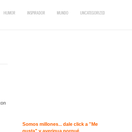
HUMOR
INSPIRADOR
MUNDO
UNCATEGORIZED
con
Somos millones... dale click a "Me
gusta" y averigua porqué