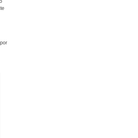
o
te
 por