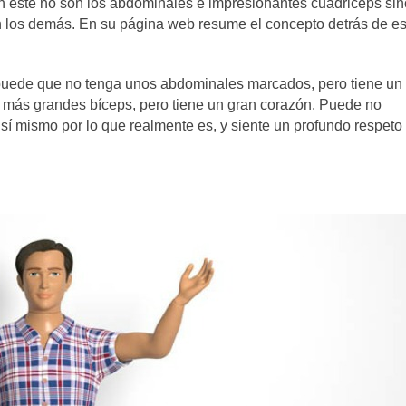
 en éste no son los abdominales e impresionantes cuádriceps sin
on los demás. En su página web resume el concepto detrás de es
 puede que no tenga unos abdominales marcados, pero tiene un
s más grandes bíceps, pero tiene un gran corazón. Puede no
sí mismo por lo que realmente es, y siente un profundo respeto