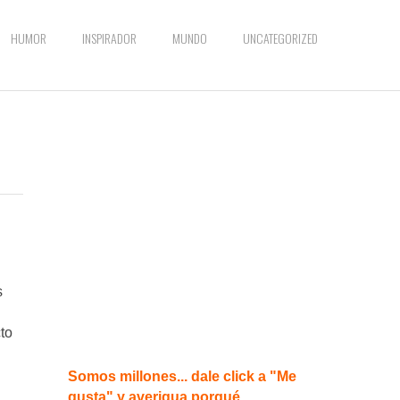
HUMOR
INSPIRADOR
MUNDO
UNCATEGORIZED
s
to
Somos millones... dale click a "Me
gusta" y averigua porqué