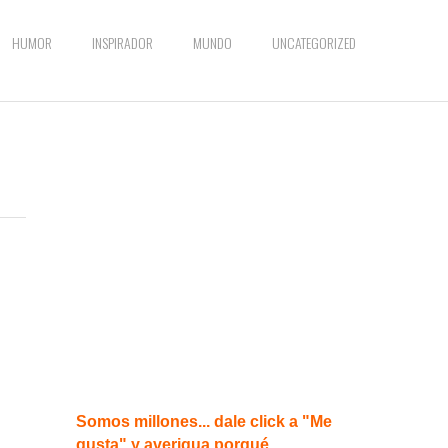
HUMOR
INSPIRADOR
MUNDO
UNCATEGORIZED
n
Somos millones... dale click a "Me
gusta" y averigua porqué