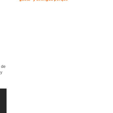
 de
 y