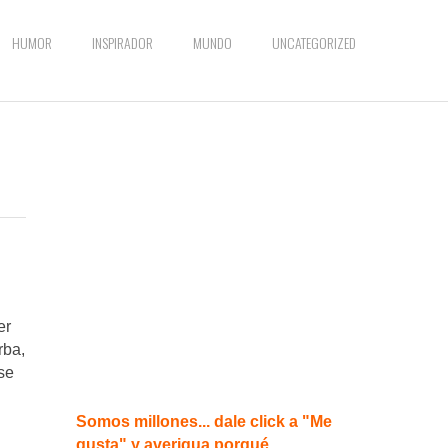
HUMOR
INSPIRADOR
MUNDO
UNCATEGORIZED
er
rba,
se
Somos millones... dale click a "Me
gusta" y averigua porqué