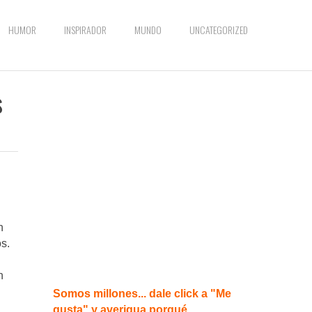
HUMOR
INSPIRADOR
MUNDO
UNCATEGORIZED
s
n
s.
n
Somos millones... dale click a "Me
gusta" y averigua porqué