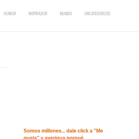
HUMOR
INSPIRADOR
MUNDO
UNCATEGORIZED
Somos millones... dale click a "Me
gusta" y averigua porqué