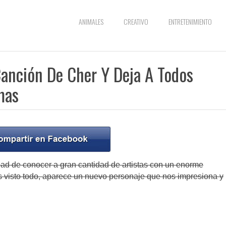
ANIMALES
CREATIVO
ENTRETENIMIENTO
Canción De Cher Y Deja A Todos
mas
ad de conocer a gran cantidad de artistas con un enorme
visto todo, aparece un nuevo personaje que nos impresiona y