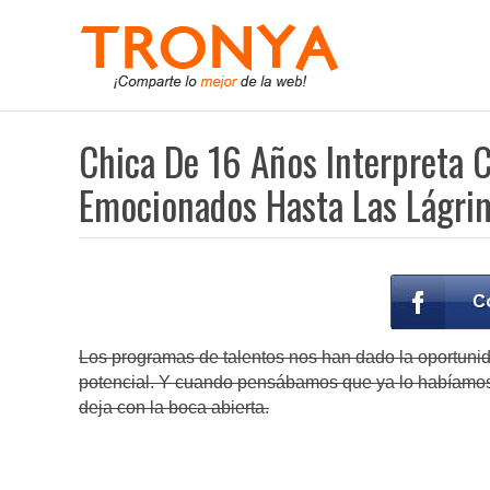
Chica De 16 Años Interpreta 
Emocionados Hasta Las Lágri
Los programas de talentos nos han dado la oportunid
potencial. Y cuando pensábamos que ya lo habíamos 
deja con la boca abierta.