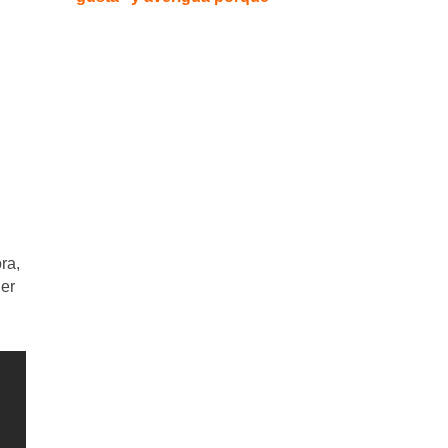
ra,
her