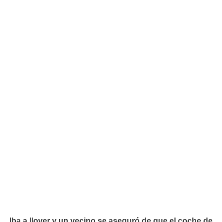
Iba a llover y un vecino se aseguró de que el coche de