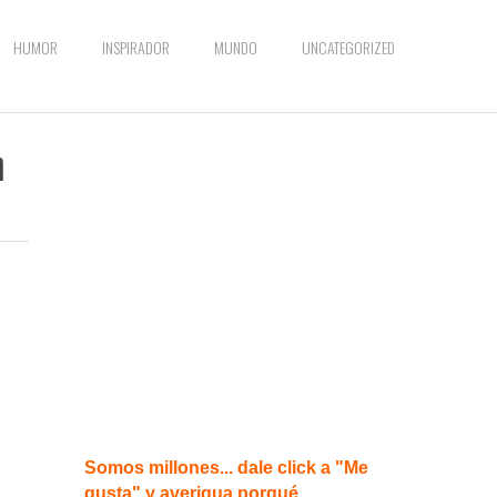
HUMOR
INSPIRADOR
MUNDO
UNCATEGORIZED
n
Somos millones... dale click a "Me
gusta" y averigua porqué