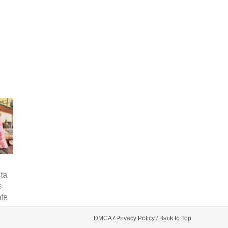
ta
s
te
DMCA /
Privacy Policy /
Back to Top