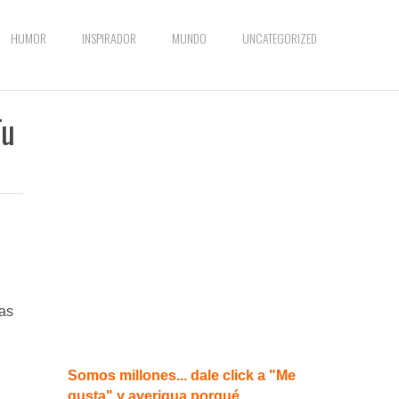
HUMOR
INSPIRADOR
MUNDO
UNCATEGORIZED
Tu
ras
Somos millones... dale click a "Me
gusta" y averigua porqué