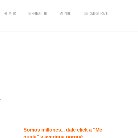
HUMOR
INSPIRADOR
MUNDO
UNCATEGORIZED
y
Somos millones... dale click a "Me
gusta" y averigua porqué