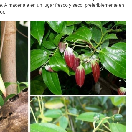
e. Almacénala en un lugar fresco y seco, preferiblemente en
or.