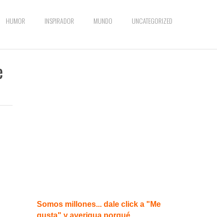
HUMOR
INSPIRADOR
MUNDO
UNCATEGORIZED
e
Somos millones... dale click a "Me
gusta" y averigua porqué