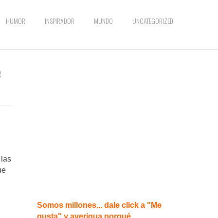
HUMOR
INSPIRADOR
MUNDO
UNCATEGORIZED
e
 las
ue
Somos millones... dale click a "Me
gusta" y averigua porqué