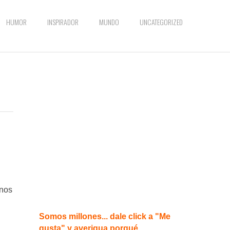
HUMOR
INSPIRADOR
MUNDO
UNCATEGORIZED
enos
Somos millones... dale click a "Me
gusta" y averigua porqué