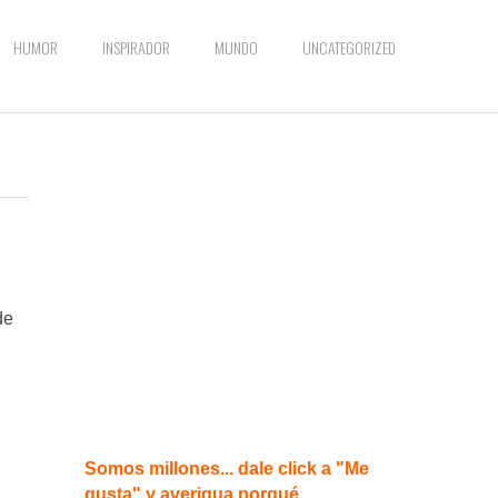
HUMOR
INSPIRADOR
MUNDO
UNCATEGORIZED
de
Somos millones... dale click a "Me
gusta" y averigua porqué