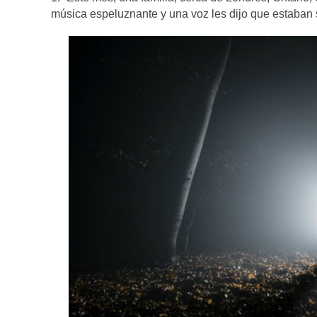
música espeluznante y una voz les dijo que estaban