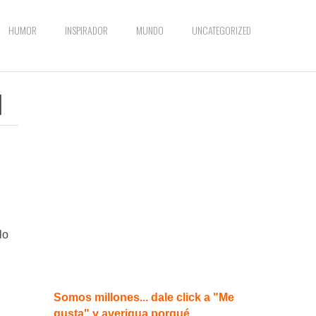
HUMOR
INSPIRADOR
MUNDO
UNCATEGORIZED
l
lo
Somos millones... dale click a "Me
gusta" y averigua porqué