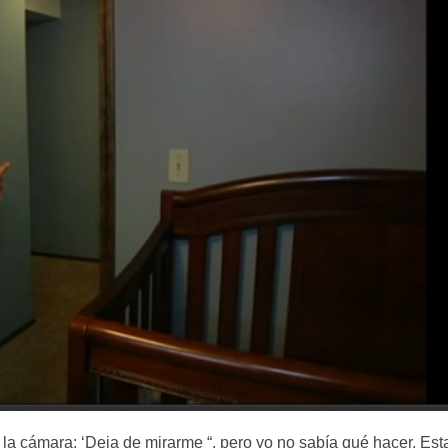
la cámara: ‘Deja de mirarme “, pero yo no sabía qué hacer. Es