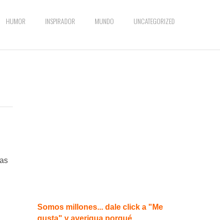
HUMOR
INSPIRADOR
MUNDO
UNCATEGORIZED
cas
Somos millones... dale click a "Me
gusta" y averigua porqué