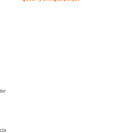
der
u
cta