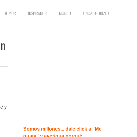
HUMOR
INSPIRADOR
MUNDO
UNCATEGORIZED
on
je y
Somos millones... dale click a "Me
gusta" y averigua porqué