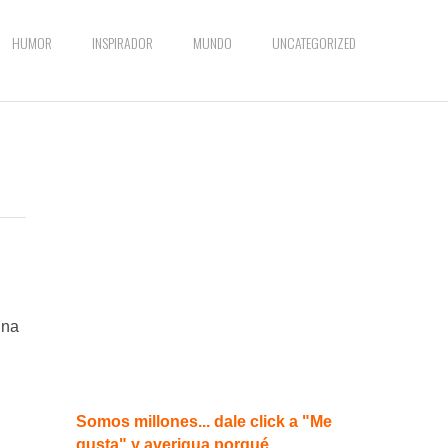
HUMOR
INSPIRADOR
MUNDO
UNCATEGORIZED
una
Somos millones... dale click a "Me
gusta" y averigua porqué