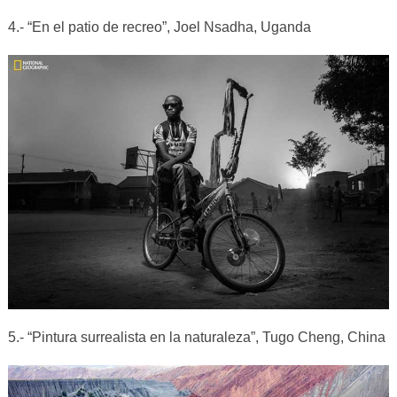
4.- “En el patio de recreo”, Joel Nsadha, Uganda
5.- “Pintura surrealista en la naturaleza”, Tugo Cheng, China