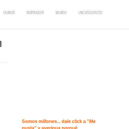
HUMOR
INSPIRADOR
MUNDO
UNCATEGORIZED
n
Somos millones... dale click a "Me
gusta" y averigua porqué