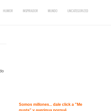
HUMOR
INSPIRADOR
MUNDO
UNCATEGORIZED
ndo
Somos millones... dale click a "Me
gusta" y averigua porqué