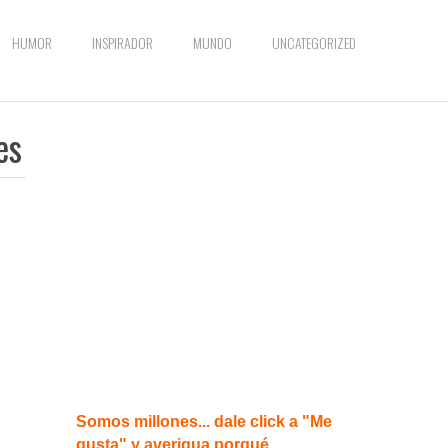
HUMOR
INSPIRADOR
MUNDO
UNCATEGORIZED
es
Somos millones... dale click a "Me
gusta" y averigua porqué