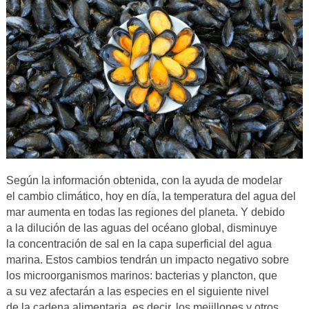
Según la información obtenida, con la ayuda de modelar
el cambio climático, hoy en día, la temperatura del agua del
mar aumenta en todas las regiones del planeta. Y debido
a la dilución de las aguas del océano global, disminuye
la concentración de sal en la capa superficial del agua
marina. Estos cambios tendrán un impacto negativo sobre
los microorganismos marinos: bacterias y plancton, que
a su vez afectarán a las especies en el siguiente nivel
de la cadena alimentaria, es decir, los mejillones y otros